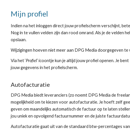
Mijn profiel
Indien na het inloggen direct jouw profielscherm verschijnt, betek
Nog in te vullen velden zijn dan rood omrand. Als je de velden he
opslaan.
Wijzigingen hoeven niet meer aan
DPG Media
doorgegeven te w
Via het ‘
Profiel
’ icoontje kun je altijd jouw profiel openen. Je b
jouw gegevens in
het
profielscherm.
Autofacturatie
DPG Media biedt l
everanciers (zo noemt DPG Media de freelan
mogelijkheid om te kiezen voor
a
utofacturatie. Je hoeft zelf g
geven om maandelijks automatisch de factuur op te laten stelle
jou uniek en opvolgend factuurnummer en de juiste factuurdatu
Autofacturatie gaat uit van de standaard btw-percentages van d