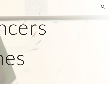
ion
ancers
nes