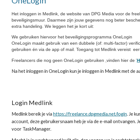
OneLogin
Het inloggen in Medlink, de website van DPG Media voor de freela
beveiligingsmuur. Daarmee zijn jouw gegevens nog beter bescher
extra handeling. We leggen het je kort uit:
We gebruiken hiervoor het beveiligingsprogramma OneLogin
OneLogin maakt gebruik van een dubbele (of: multi-factor) verific
gebruiken én via de app of mail. Toegang tot Medlink vereist ee
Freelancers die nog geen OneLogin gebruiken ,vinden hier de '
H
Na het inloggen in OneLogin kun je inloggen in Medlink met de a
Login Medlink
Medlink bereik je via
https://freelance.dpgmedia.net/login
. Je k
account, deze gebruikersnaam heb je via de e-mail ontvangen. J
voor TaskManager.