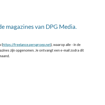
de m
agazines
van DPG Media.
k
(
https://freelance.persgroep.net
), waarop alle - in de
a
zines
zijn opgenomen. Je ontvangt een e-mail zodra dit
 maand.