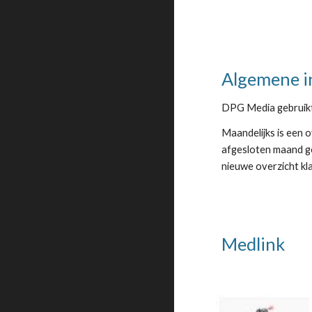
Algemene in
DPG Media gebruikt
Maandelijks is een 
afgesloten maand g
nieuwe overzicht kla
Medlink