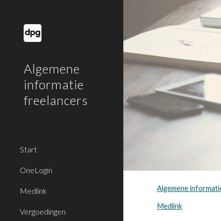
Sk
Algemene
informatie
freelancers
Start
OneLogin
Algemene informati
Medlink
Medlink
Vergoedingen