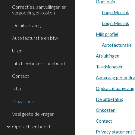
OneLogin
Correcties, aanvullingen en
vergoeding onkosten
Login Medlink
Login Medlink
De uitbetaling
Mijn profiel
Auto facturatie en btw
Autofacturatie
Uren
Afsluitingen
Info freelancers indebuurt
TaskManager
Contact
Aanvraag per opdr
NU.nl
Opdracht aanvraag 
De uitbetaling
Magazines
Onkosten
Veel gestelde vragen
Contact
Opdrachten beeld
Privacy statement 