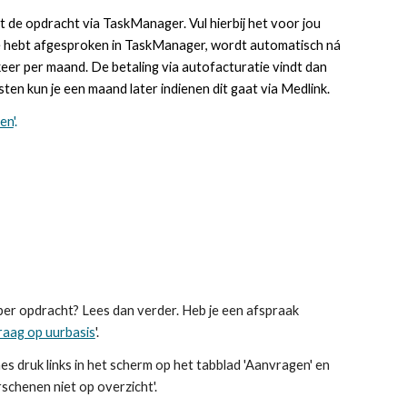
de opdracht via TaskManager. Vul hierbij het voor jou
e hebt afgesproken in TaskManager, wordt automatisch ná
eer per maand. De betaling via autofacturatie vindt dan
ten kun je een maand later indienen dit gaat via Medlink.
en
'.
per opdracht? Lees dan verder. Heb je een afspraak
aag op uurbasis
'
.
nes
druk links in het scherm op het tabblad 'Aanvragen' en
schenen niet op overzicht'.