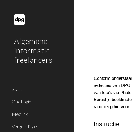
Sk
Algemene
informatie
freelancers
Conform onderstaand
redacties van DPG 
Start
van foto’s via Phot
Bereid je beeldmater
OneLogin
raadpleeg hiervoor
Medlink
Instructie
Vergoedingen