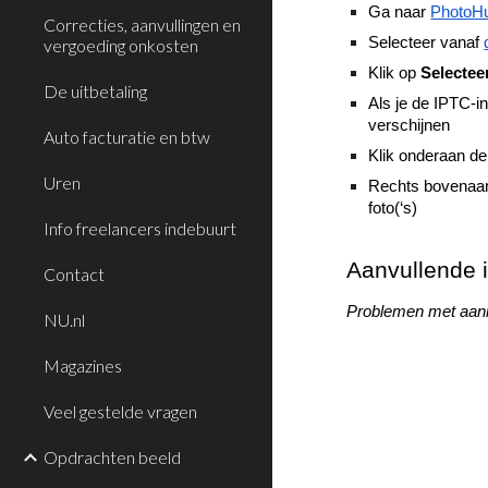
Ga naar
PhotoH
Correcties, aanvullingen en
Selecteer vanaf
vergoeding onkosten
Klik op
Selecteer
De uitbetaling
Als je de IPTC-in
verschijnen
Auto facturatie en btw
Klik onderaan d
Uren
Rechts bovenaan 
foto(‘s)
Info freelancers indebuurt
Aanvullende 
Contact
Problemen met aan
NU.nl
Magazines
Veel gestelde vragen
Opdrachten beeld