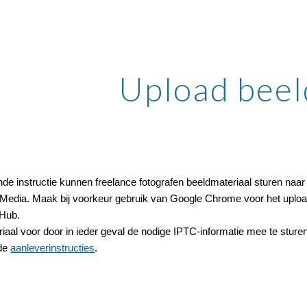
ip to main content
Skip to navigat
Upload bee
e instructie kunnen freelance fotografen beeldmateriaal sturen naar
Media. Maak bij voorkeur gebruik van Google Chrome voor het uplo
oHub.
iaal voor door in ieder geval de nodige IPTC-informatie mee te sturen
 de
aanleverinstructies
.