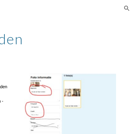
ion
lden
aden
 -